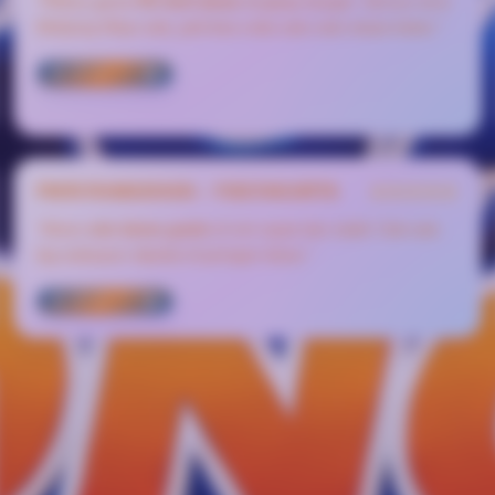
"Pilihan game
PG Soft demo
lengkap banget. Semua versi
Mahjong Ways ada, jadi bisa coba satu-satu tanpa batas."
2026-07-18
FIKRI RAMADHAN – YOGYAKARTA
★★★★★
"Akses
slot demo gratis
di sini cepat dan stabil. Gak ada
lag walaupun dipakai di jaringan biasa."
2026-07-22