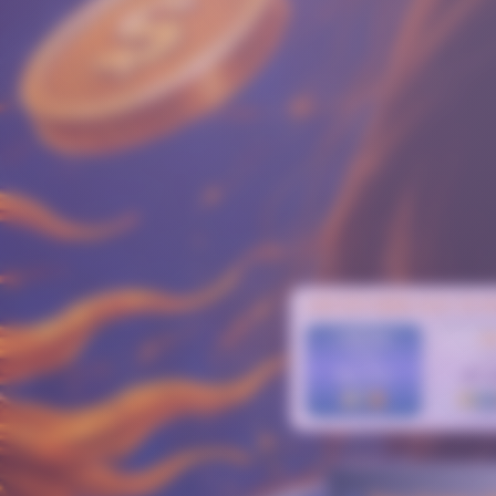
Layer Popup Close
LIVE RTP DEMO SLOT JP HA
HARI INI
JU
6 Agu
7 A
98.17%
87.
HOT
NOR