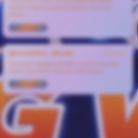
"Menurut gue ini salah satu
akun demo slot terbaik
.
Interface simpel dan gampang dipahami, cocok buat
pemula."
2026-07-20
MAYA KARTIKA – MALANG
★★★★★
"Buat belajar
slot gacor PG Soft
, ini tempat yang paling
nyaman. Bisa eksplor semua fitur tanpa tekanan."
2026-07-24