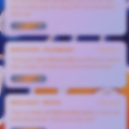
"Dari beberapa
demo slot gacor
yang pernah gue coba,
yang ini paling ringan dan cepat di HP. Cocok buat latihan
kapan saja."
2026-07-16
NOVA PUTRI – PALEMBANG
★★★★☆
"Sering pakai
demo Mahjong Ways
buat lihat pola sebelum
main. Lumayan membantu buat ngerti ritme permainan."
2026-07-21
REZA FAUZI – BEKASI
★★★★★
"Kalau cari
demo slot Mahjong Ways gratis
, ini salah satu
yang paling lengkap. Update game juga cepat."