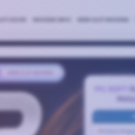
LOT GACOR
MAHJONG WAYS
DEMO SLOT MAHJONG
JONG
PG SOFT
MAHJONG WAYS
LIVE
ON
PG SOFT
R
Mahjo
Penilaian Pengg