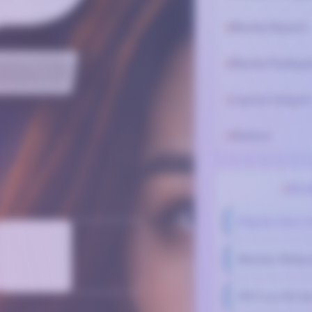
Minimal Deposit
Metode Pembaya
Layanan Suppor
Platform
PG S
Register Akun 
+4 lebih
Mainkan Mahjon
banyak
RTP Live PG Sof