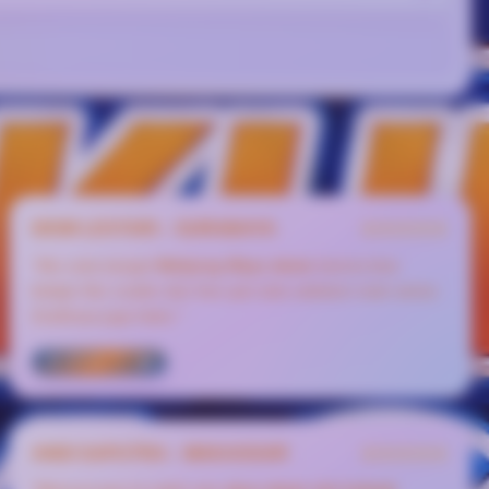
DEWI LESTARI – SURABAYA
★★★★★
"Aku suka banget
Mahjong Ways demo
karena bisa
belajar fitur scatter dan free spin dulu sebelum main serius.
Grafisnya juga halus."
2026-07-14
ANDI SAPUTRA – MAKASSAR
★★★★★