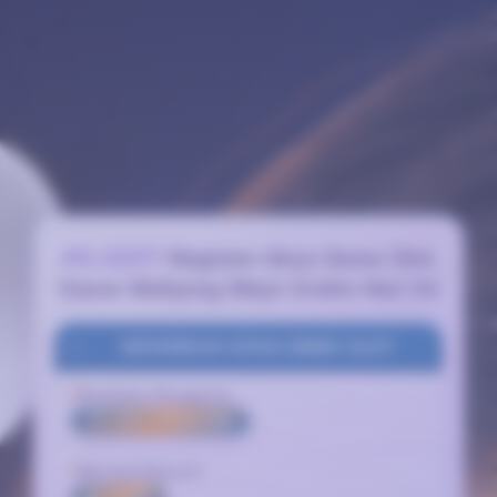
PG SOFT
Register Akun Demo Slot
Gacor Mahjong Ways Gratis Hari Ini
INFORMASI SITUS DEMO SLOT
Penilaian Pengguna
777 JUTA PENGGUNA
Minimal Deposit