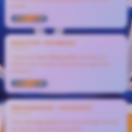
pemula."
2026-07-20
NOVA PUTRI – PALEMBANG
★★★★☆
"Sering pakai
demo Mahjong Ways
buat lihat pola
sebelum main. Lumayan membantu buat ngerti ritme
permainan."
2026-07-21
FIKRI RAMADHAN – YOGYAKARTA
★★★★★
"Akses
slot demo gratis
di sini cepat dan stabil. Gak ada
lag walaupun dipakai di jaringan biasa."