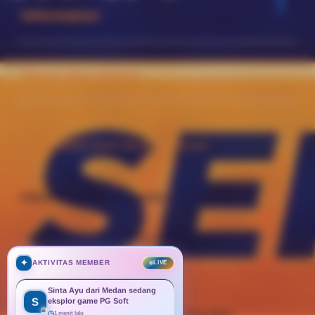
Information
Buka
About Slot Online
© 2026 DEMO SLOT. All rights reserved.
Indonesia / Bahasa Indonesia
Ingin Tetap Terhubung?
✦
AKTIVITAS MEMBER
LIVE