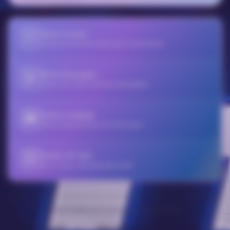
Akses Instan
⚡
Langsung main demo tanpa login & tanpa deposit
Multi Perangkat
📱
Support HP, tablet & desktop tanpa aplikasi
Game Lengkap
🎮
Koleksi Mahjong Ways & PG Soft terbaru
Online 24 Jam
🕒
Akses kapan saja tanpa batas waktu
© 2026 DEMO SLOT. All rights reserved JITIGAN.
DEMO SLOT
>
Slot Gacor Hari Ini
>