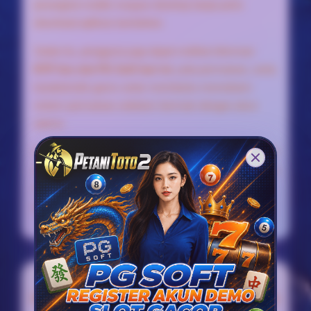
perangkat mobile maupun desktop tanpa perlu
download aplikasi tambahan.
Selain itu, pengguna juga dapat melihat informasi
RTP live slot PG Soft hari ini
, pola permainan, serta
karakteristik game untuk membantu memahami
sistem permainan sebelum bermain dengan akun
utama.
Dengan tampilan ringan, akses cepat, dan kompatibel
di semua perangkat,
akun demo slot Mahjong Ways
menjadi solusi terbaik untuk latihan bermain slot
gacor tanpa risiko kehilangan uang asli.
PUSAT INFORMASI
FAQ PG SOFT DEMO SLOT MAHJONG