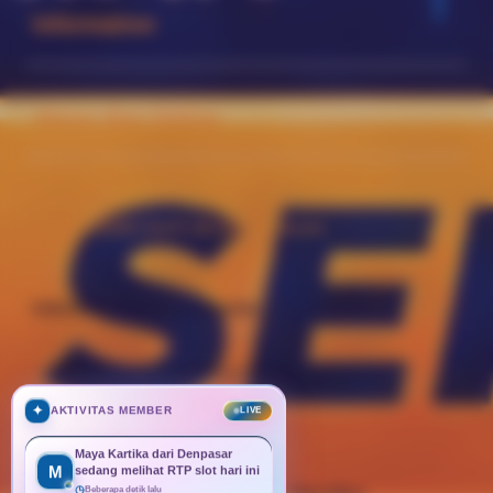
Information
Buka
About Slot Online
© 2026 DEMO SLOT. All rights reserved.
Indonesia / Bahasa Indonesia
Ingin Tetap Terhubung?
✦
AKTIVITAS MEMBER
LIVE