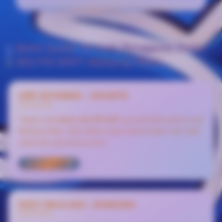
Bukti Nyata! Ini Kata Pengguna Demo
Slot PG SOFT Mahjong Ways
ARIF SETIAWAN – JAKARTA
★★★★★
"Sejak coba
demo slot PG Soft
, gue jadi lebih paham pola
Mahjong Ways. Bisa latihan tanpa deposit bikin main lebih
santai dan gak terburu-buru."
2026-07-10
RIZKY MAULANA – BANDUNG
★★★★★