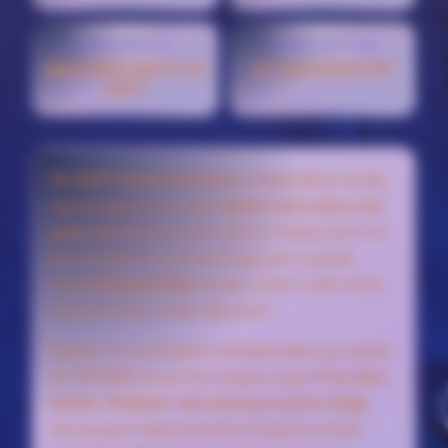
GAME POPULER
AKSES PLATFORM
MAHJONG WAYS PG
24 JAM NONSTOP
SOFT
PG SOFT Demo Slot Gacor
menjadi pilihan terbaik
bagi pengguna yang ingin
register akun demo slot
gratis hari ini
tanpa perlu deposit. Melalui akses ini,
pemain dapat mencoba berbagai game populer
seperti
Mahjong Ways
dengan sistem saldo virtual
yang aman dan mudah digunakan.
Platform ini menyediakan berbagai pilihan permainan
dari
PG Soft
dengan fitur lengkap seperti
Free Spin,
Scatter, Multiplier, dan peluang maxwin tinggi
.
Semua game dapat dimainkan langsung melalui