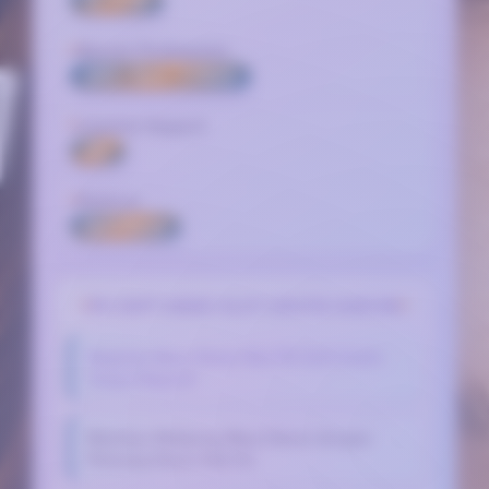
Rp 10.000
Metode Pembayaran
QRIS • Bank • E-Wallet
Layanan Support
24/7
Platform
Multi-Device
PG SOFT DEMO SLOT GRATIS HARI INI
Register Akun Demo Slot PG Soft Gratis
Tanpa Deposit
Mainkan Mahjong Ways Demo dengan
Peluang Gacor Hari Ini