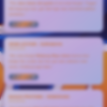
"Fitur
akun demo slot gratis
di sini enak banget. Tinggal
klik langsung main, gak ribet login atau download aplikasi
tambahan."
2026-07-12
DEWI LESTARI – SURABAYA
★★★★★
"Aku suka banget
Mahjong Ways demo
karena bisa
belajar fitur scatter dan free spin dulu sebelum main
serius. Grafisnya juga halus."
2026-07-14
BAGUS PRATAMA – SEMARANG
★★★★★