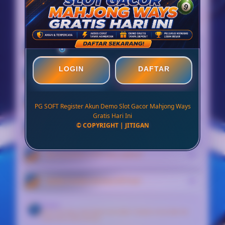
WAYS
Temukan informasi lengkap seputar akun demo slot PG Soft, Mahjong Ways,
dan cara bermain gratis tanpa deposit.
Apa itu akun demo slot PG SOFT?
01
LOGIN
DAFTAR
Bagaimana cara register akun demo slot gratis?
02
Apakah demo slot Mahjong Ways benar-benar
03
gratis?
PG SOFT Register Akun Demo Slot Gacor Mahjong Ways
Gratis Hari Ini
© COPYRIGHT | JITIGAN
Apa keuntungan bermain demo slot PG SOFT?
04
Bisa dimainkan di HP tanpa aplikasi?
05
Apakah tersedia informasi RTP live?
06
Catatan
!
Demo slot hanya untuk hiburan dan latihan. Gunakan secara bijak dan
tetap kontrol waktu bermain.