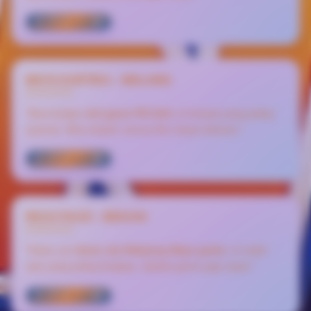
2026-07-22
MAYA KARTIKA – MALANG
★★★★★
"Buat belajar
slot gacor PG Soft
, ini tempat yang paling
nyaman. Bisa eksplor semua fitur tanpa tekanan."
2026-07-24
REZA FAUZI – BEKASI
★★★★★
"Kalau cari
demo slot Mahjong Ways gratis
, ini salah
satu yang paling lengkap. Update game juga cepat."
2026-07-26