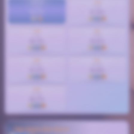
HARI INI
JUM
6 Agu
7 Agu
98.17%
87.34%
HOT
NORMAL
SAB
MIN
8 Agu
9 Agu
88.72%
93.91%
NORMAL
NORMAL
SEN
SEL
10 Agu
11 Agu
87.27%
92.84%
NORMAL
NORMAL
RAB
12 Agu
88.17%
NORMAL
Top Game Slot Gacor